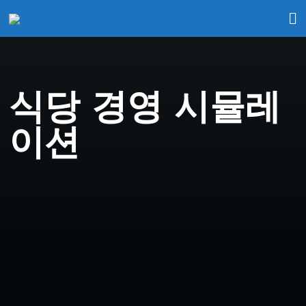
식당 경영 시뮬레
이션