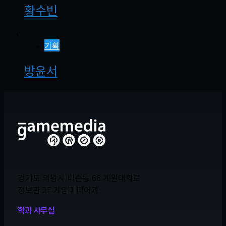
황수빈
기획
방윤서
경기도 의왕시 내손동 66 계원대학로
정보관 2F 게임미디어과
학과 사무실