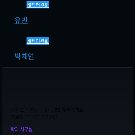
캐릭터원화
유빈
캐릭터원화
박채연
경기도 의왕시 내손동 66 계원대학로
정보관 2F 게임미디어과
학과 사무실