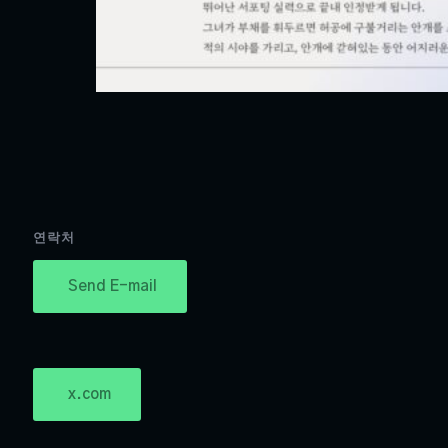
연락처
Send E-mail
x.com