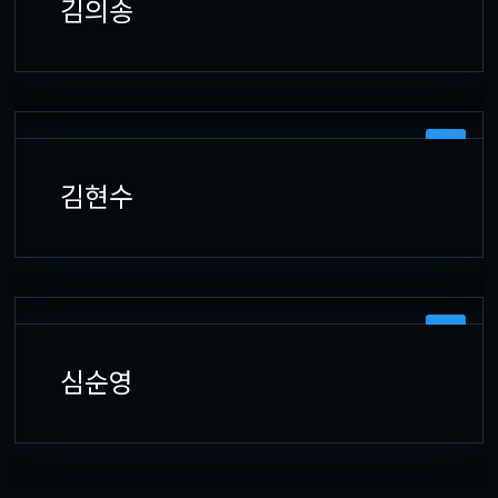
김의송
UI
김현수
UI
심순영