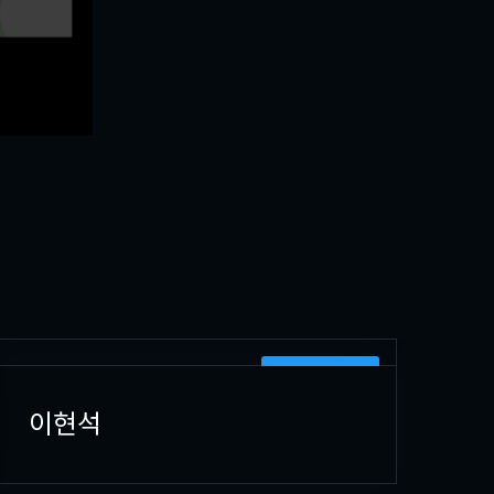
3D 캐릭터 모델러
이현석