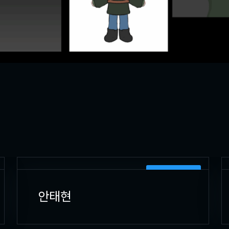
3D 캐릭터 모델러
안태현