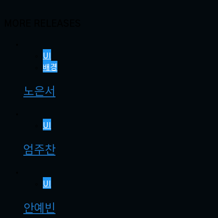
MORE RELEASES
UI
배경
노은서
UI
엄주찬
UI
안예빈