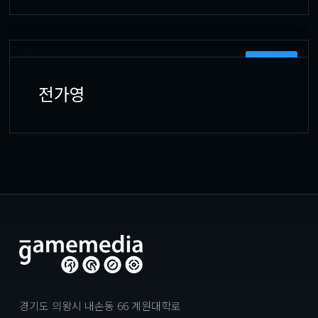
3D 모델러
전가영
경기도 의왕시 내손동 66 계원대학로