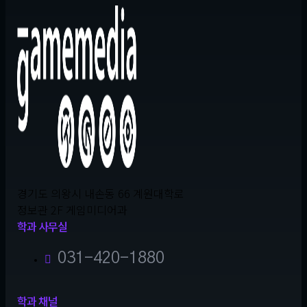
경기도 의왕시 내손동 66 계원대학로
정보관 2F 게임미디어과
학과 사무실
031-420-1880
학과 채널