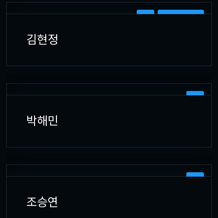
UI
WEB DESIGN
김현정
UI
박해민
UI
조승연