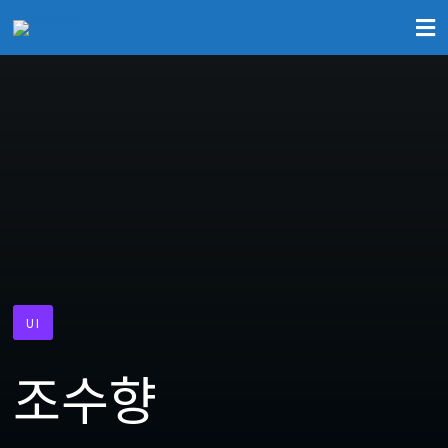
UI
조수향