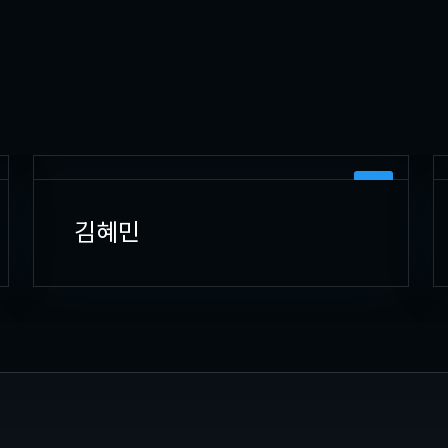
3D
김혜민