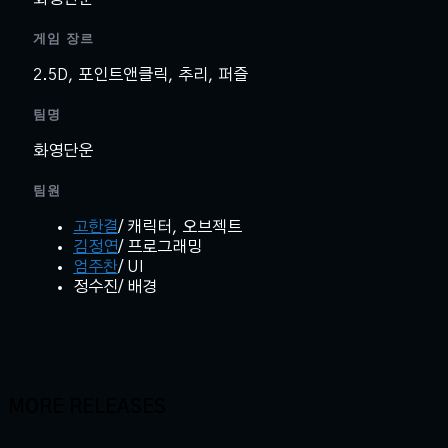
게임 장르
2.5D, 포인트앤클릭, 추리, 퍼즐
팀명
화영단운
팀원
고한결
/ 캐릭터, 오브젝트
김정연
/ 프로그래밍
엄주찬
/ UI
정수진/ 배경
MORE RELEASES