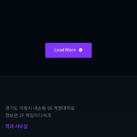
2D 횡스크롤 플랫포머
DYADIC: Pilgrimage Of The Fallen
Load More
경기도 의왕시 내손동 66 계원대학로
정보관 2F 게임미디어과
학과 사무실