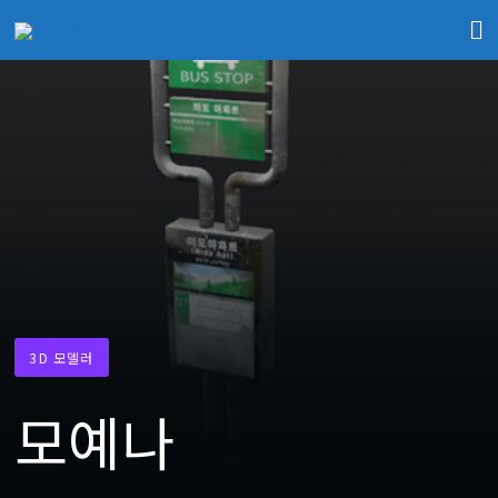
3D 모델러
모예나