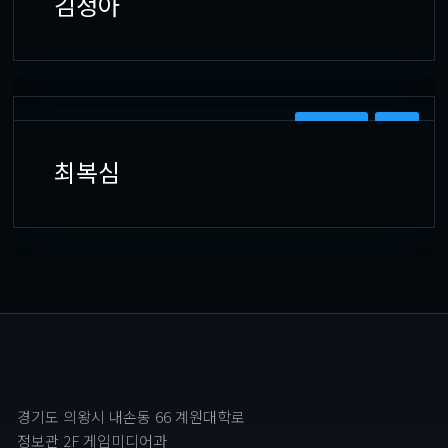
김정아
3D 모델러
원화
최복심
경기도 의왕시 내손동 66 계원대학로
정보관 2F 게임미디어과