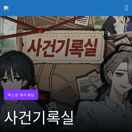
텍스트 추리게임
사건기록실