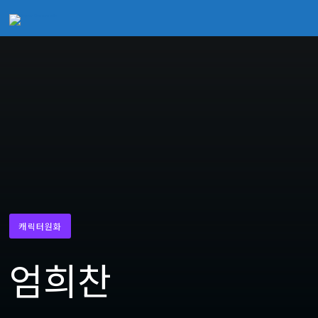
캐릭터원화
엄희찬