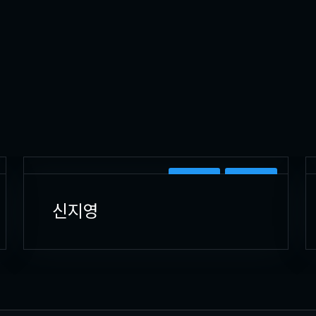
2D 캐릭터
캐릭터원화
신지영