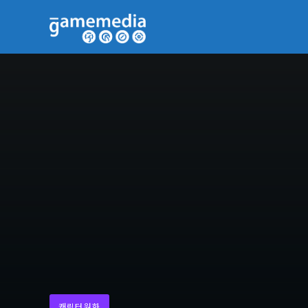
캐릭터원화