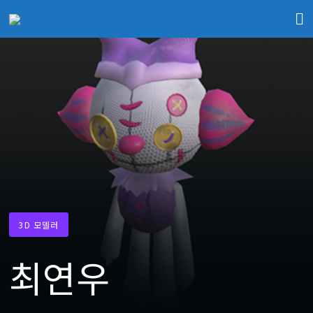
3D 모델러
최연우