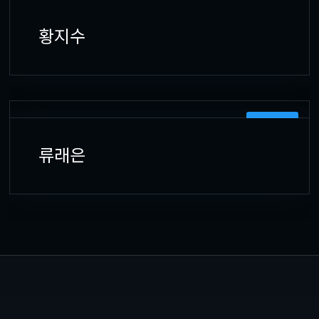
3D 모델러
황지수
3D 모델러
류래은