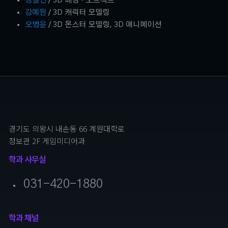
강철인
/ 3D 배경 · 오브젝트
강예원
/ 3D 캐릭터 모델링
오병윤
/ 3D 몬스터 모델링, 3D 애니메이션
경기도 의왕시 내손동 66 계원대학로
정보관 2F 게임미디어과
학과 사무실
031-420-1880
학과 채널