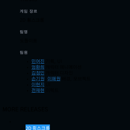
게임 장르
2D 횡스크롤
팀명
도돌이표
팀원
민어진
기획, UI
엄환희
캐릭터 애니메이션
김정민
캐릭터 디자인
손기원
,
이해원
배경, 오브젝트
이현지
UI
전재현
이펙트
MORE RELEASES
2D 횡스크롤