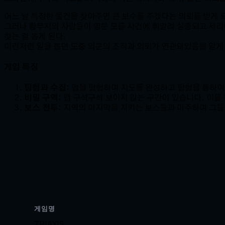
어느 날 특정한 물건을 찾아주면 큰 보수를 주겠다는 의뢰를 받게 
그러나 황무지의 사람들이 영문 모를 사건에 휘말려 실종되고 세리
찾는 걸 돕게 된다.
이런저런 일을 돕던 도중 의문의 조직과 의뢰가 연관돼있음을 알게
게임 특징
탐험과 수집:
맵을 탐험하며 지도를 완성하고 탐험을 통하여
비밀 구역:
맵 구석구석 보이지 않는 구간이 있습니다. 이를
보스 전투:
지역의 마지막을 지키는 보스들과 마주하여 그들
게임명
TRIAXIS