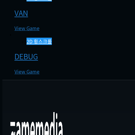
VAN
View Game
2D 횡스크롤
DEBUG
View Game