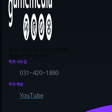
경기도 의왕시 내손동 66 계원대학로
정보관 2F 게임미디어과
학과 사무실
031-420-1880
학과 채널
YouTube