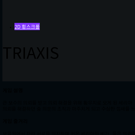
2D 횡스크롤
TRIAXIS
게임 설명
큰 보수의 의뢰를 받고 의뢰 해결을 위해 황무지로 오게 된 세리아
의뢰를 해결하던 중 의문의 조직과 마주치게 되고 수상한 낌새를 느
게임 줄거리
보육원에서 자라 서로를 의지하며 커온 세리아와 베가, 둘은 의뢰를